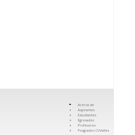
Acerca de
Aspirantes
Estudiantes
Egresados
Profesores
Posgrados CUValles