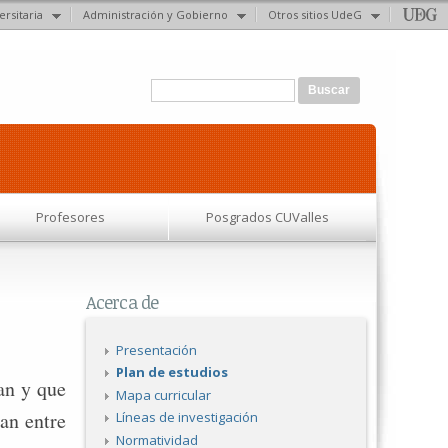
ersitaria
Administración y Gobierno
Otros sitios UdeG
Formulario de búsqueda
Buscar
Profesores
Posgrados CUValles
Acerca de
Presentación
Plan de estudios
tan y que
Mapa curricular
dan entre
Líneas de investigación
Normatividad