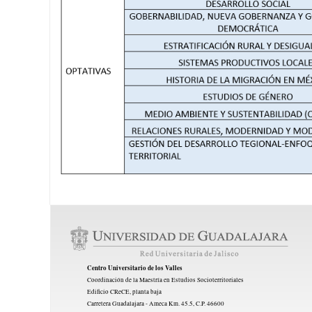
Centro Universitario de los Valles
Coordinación de la Maestría en Estudios Socioterritoriales
Edificio CReCE, planta baja
Carretera Guadalajara - Ameca Km. 45.5, C.P. 46600