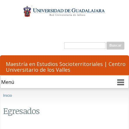
Pasar al
contenido
principal
Formulario de búsqueda
Buscar
Maestría en Estudios Socioterritoriales | Centro
Universitario de los Valles
Se encuentra usted aquí
Inicio
Egresados