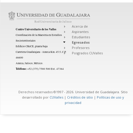
Acerca de
Centro Universitario de los Valles
Aspirantes
Coordinación de la Maestría en Estudios
Estudiantes
Socioterritoriales
Egresados
Edificio CReCE, planta baja
Profesores
Carretera Guadalajara - Ameca Km. 45.5, C.P.
Posgrados CUValles
46600
Ameca, Jalisco, México.
Teléfono:
+52 (375) 7580 500 Ext. 47364
Derechos reservados ©1997 - 2026. Universidad de Guadalajara. Sitio
desarrollado por
CUValles
|
Créditos de sitio
|
Políticas de uso y
privacidad