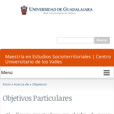
Pasar al
contenido
principal
Formulario de búsqueda
Buscar
Maestría en Estudios Socioterritoriales | Centro
Universitario de los Valles
Se encuentra usted aquí
Inicio
»
Acerca de
»
Objetivos
Objetivos Particulares
a)
Generar investigadores que aborden, de manera